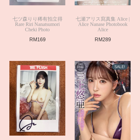
七ツ森りり稀有拍立得
七瀬アリス寫真集 Alice |
Rare Riri Nanatsumori
Alice Nanase Photobook
Cheki Photo
Alice
RM
169
RM
289
SALE!