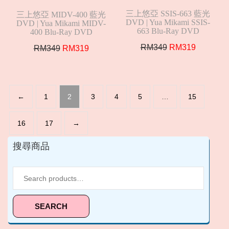
三上悠亞 SSIS-663 藍光
三上悠亞 MIDV-400 藍光
DVD | Yua Mikami SSIS-
DVD | Yua Mikami MIDV-
663 Blu-Ray DVD
400 Blu-Ray DVD
Original
Current
RM
349
RM
319
Original
Current
RM
349
RM
319
price
price
price
price
was:
is:
was:
is:
RM349.
RM319.
RM349.
RM319.
←
1
2
3
4
5
…
15
16
17
→
搜尋商品
Search
for:
SEARCH