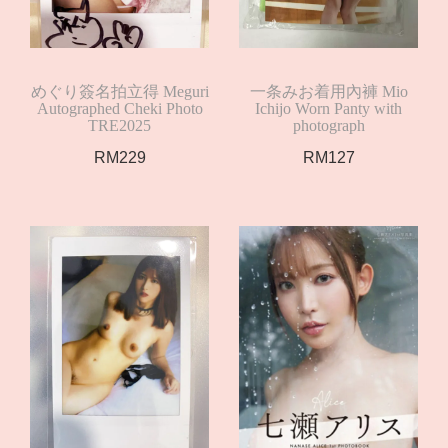
めぐり簽名拍立得 Meguri
一条みお着用內褲 Mio
Autographed Cheki Photo
Ichijo Worn Panty with
TRE2025
photograph
RM
229
RM
127