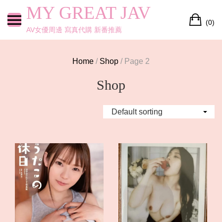
Skip
MY GREAT JAV
Ca
to
(0)
content
AV女優周邊 寫真代購 新番推薦
Home
/
Shop
/ Page 2
Shop