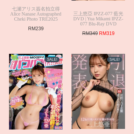
七瀬アリス簽名拍立得
三上悠亞 IPZZ-077 藍光
Alice Nanase Autographed
DVD | Yua Mikami IPZZ-
Cheki Photo TRE2025
077 Blu-Ray DVD
RM
239
Original
Current
RM
349
RM
319
price
price
was:
is:
RM349.
RM319.
SALE!
SALE!