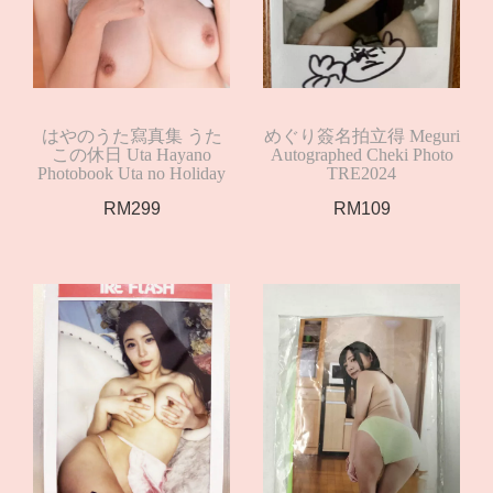
はやのうた寫真集 うた
めぐり簽名拍立得 Meguri
この休日 Uta Hayano
Autographed Cheki Photo
Photobook Uta no Holiday
TRE2024
RM
299
RM
109